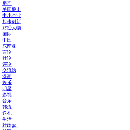
房产
美国股市
中小企业
起步创新
财经人物
国际
中国
东南亚
言论
社论
评论
交流站
漫画
娱乐
明星
影视
音乐
韩流
送礼
生活
壮龄go!