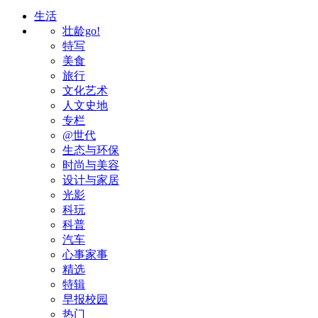
生活
壮龄go!
特写
美食
旅行
文化艺术
人文史地
专栏
@世代
生态与环保
时尚与美容
设计与家居
光影
科玩
科普
汽车
心事家事
精选
特辑
早报校园
热门