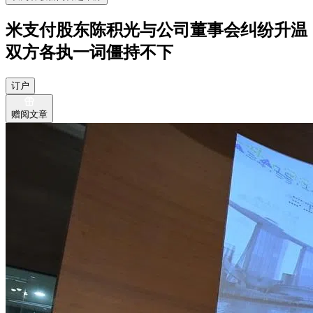
米支付股东陈积光与公司董事会纠纷升温
双方各执一词僵持不下
订户
赠阅文章