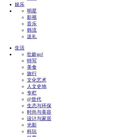
娱乐
明星
影视
音乐
韩流
送礼
生活
壮龄go!
特写
美食
旅行
文化艺术
人文史地
专栏
@世代
生态与环保
时尚与美容
设计与家居
光影
科玩