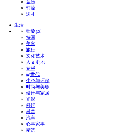
音乐
韩流
送礼
生活
壮龄go!
特写
美食
旅行
文化艺术
人文史地
专栏
@世代
生态与环保
时尚与美容
设计与家居
光影
科玩
科普
汽车
心事家事
精选