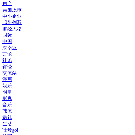
房产
美国股市
中小企业
起步创新
财经人物
国际
中国
东南亚
言论
社论
评论
交流站
漫画
娱乐
明星
影视
音乐
韩流
送礼
生活
壮龄go!