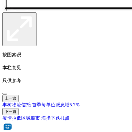
按图索骥
本栏意见
只供参考
上一篇
丰树物流信托 首季每单位派息增5.7％
下一篇
疫情拉低区域股市 海指下跌41点