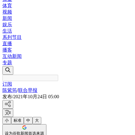
体育
视频
新闻
娱乐
生活
系列节目
直播
播客
互动新闻
专题
订阅
陈紫筠
/
联合早报
发布
/
2021年10月24日 05:00
小
标准
中
大
设为谷歌新闻首选来源