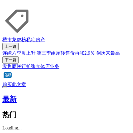
楼市龙虎榜
私宅
房产
上一篇
连续六季度上升 第三季组屋转售价再涨2.9％ 创历来最高
下一篇
零售商逆行扩张实体店业务
购买此文章
最新
热门
Loading...