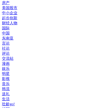
房产
美国股市
中小企业
起步创新
财经人物
国际
中国
东南亚
言论
社论
评论
交流站
漫画
娱乐
明星
影视
音乐
韩流
送礼
生活
壮龄go!