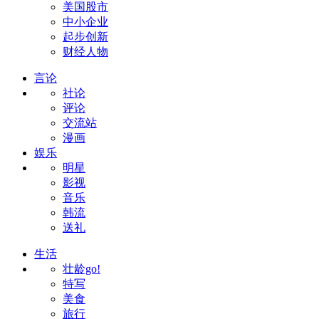
美国股市
中小企业
起步创新
财经人物
言论
社论
评论
交流站
漫画
娱乐
明星
影视
音乐
韩流
送礼
生活
壮龄go!
特写
美食
旅行