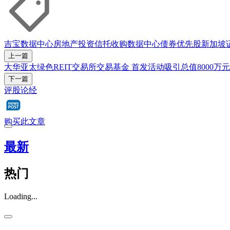
吉宝数据中心房地产投资信托
收购
数据中心
债券
优先股
新加坡
上一篇
大华亚太绿色REIT交易所交易基金 首发活动吸引总值8000万
下一篇
评股论经
购买此文章
最新
热门
Loading...