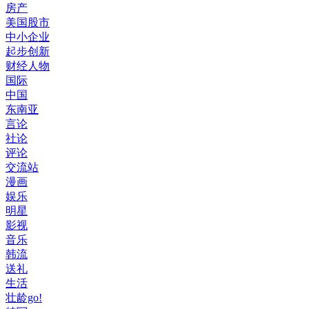
房产
美国股市
中小企业
起步创新
财经人物
国际
中国
东南亚
言论
社论
评论
交流站
漫画
娱乐
明星
影视
音乐
韩流
送礼
生活
壮龄go!