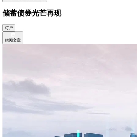
储蓄债券光芒再现
订户
赠阅文章