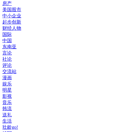
房产
美国股市
中小企业
起步创新
财经人物
国际
中国
东南亚
言论
社论
评论
交流站
漫画
娱乐
明星
影视
音乐
韩流
送礼
生活
壮龄go!