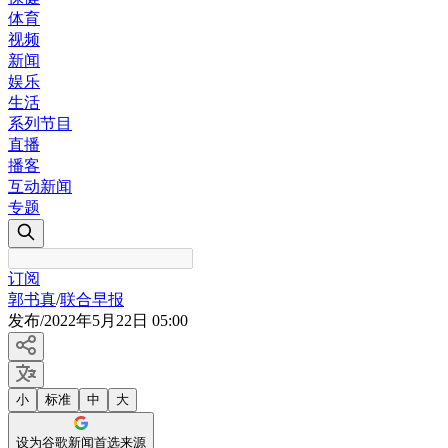
体育
视频
新闻
娱乐
生活
系列节目
直播
播客
互动新闻
专题
订阅
郭书真
/
联合早报
发布
/
2022年5月22日 05:00
小
标准
中
大
设为谷歌新闻首选来源