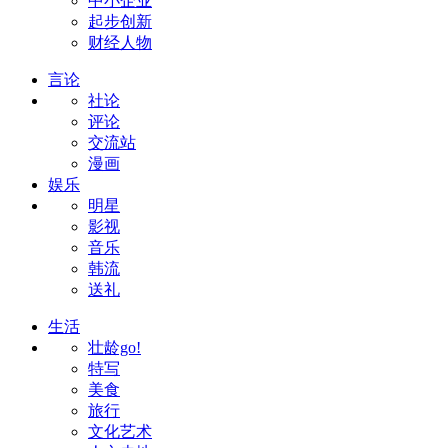
中小企业
起步创新
财经人物
言论
社论
评论
交流站
漫画
娱乐
明星
影视
音乐
韩流
送礼
生活
壮龄go!
特写
美食
旅行
文化艺术