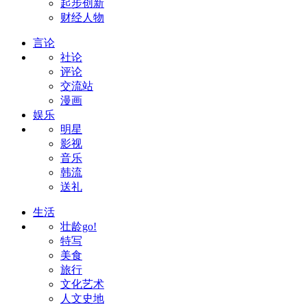
起步创新
财经人物
言论
社论
评论
交流站
漫画
娱乐
明星
影视
音乐
韩流
送礼
生活
壮龄go!
特写
美食
旅行
文化艺术
人文史地