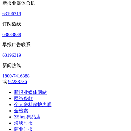
新报业媒体总机
63196319
订阅热线
63883838
早报广告联系
63196319
新闻热线
1800-7416388
或
92288736
新报业媒体网站
网络条款
个人资料保护声明
全检索
ZShop集品店
海峡时报
商业时报