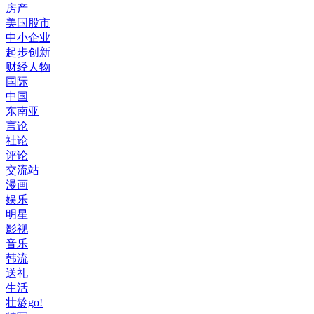
房产
美国股市
中小企业
起步创新
财经人物
国际
中国
东南亚
言论
社论
评论
交流站
漫画
娱乐
明星
影视
音乐
韩流
送礼
生活
壮龄go!