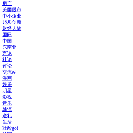
房产
美国股市
中小企业
起步创新
财经人物
国际
中国
东南亚
言论
社论
评论
交流站
漫画
娱乐
明星
影视
音乐
韩流
送礼
生活
壮龄go!