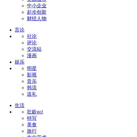
中小企业
起步创新
财经人物
言论
社论
评论
交流站
漫画
娱乐
明星
影视
音乐
韩流
送礼
生活
壮龄go!
特写
美食
旅行