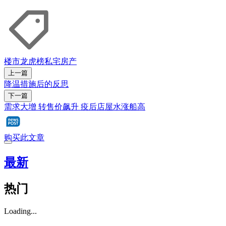
楼市龙虎榜
私宅
房产
上一篇
降温措施后的反思
下一篇
需求大增 转售价飙升 疫后店屋水涨船高
购买此文章
最新
热门
Loading...