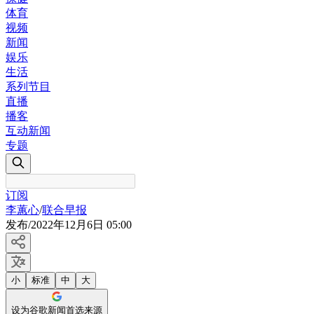
体育
视频
新闻
娱乐
生活
系列节目
直播
播客
互动新闻
专题
订阅
李蕙心
/
联合早报
发布
/
2022年12月6日 05:00
小
标准
中
大
设为谷歌新闻首选来源