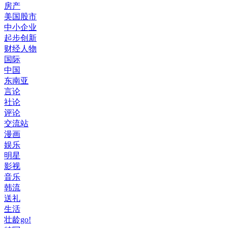
房产
美国股市
中小企业
起步创新
财经人物
国际
中国
东南亚
言论
社论
评论
交流站
漫画
娱乐
明星
影视
音乐
韩流
送礼
生活
壮龄go!