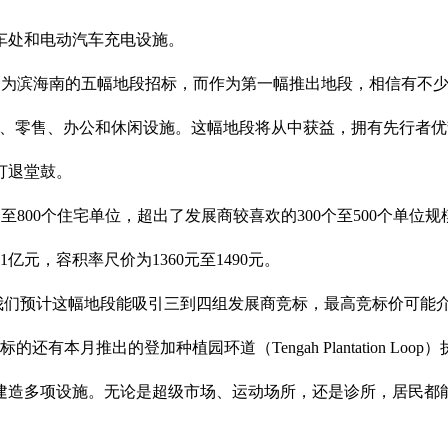
车处和电动汽车充电设施。
，政府计划为滨海南的五幅地段招标，而作为第一幅推出地段，相信有
、零售、办公和休闲设施。这幅地段将从中获益，拥有先行者优
打退堂鼓。
至800个住宅单位，超出了发展商较喜欢的300个至500个单
元，容积率尺价为1360元至1490元。
我们预计这幅地段能吸引三到四组发展商竞标，最高竞标价可能介于1
有本月推出的登加种植园环道（Tengah Plantation L
建造多项设施。无论是超级市场、运动场所，还是诊所，居民都能