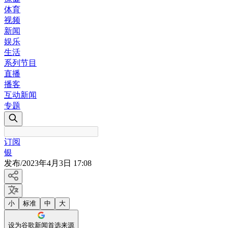
体育
视频
新闻
娱乐
生活
系列节目
直播
播客
互动新闻
专题
订阅
银
发布
/
2023年4月3日 17:08
小
标准
中
大
设为谷歌新闻首选来源