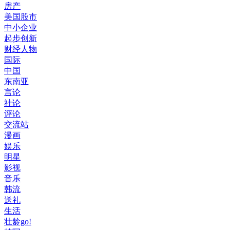
房产
美国股市
中小企业
起步创新
财经人物
国际
中国
东南亚
言论
社论
评论
交流站
漫画
娱乐
明星
影视
音乐
韩流
送礼
生活
壮龄go!