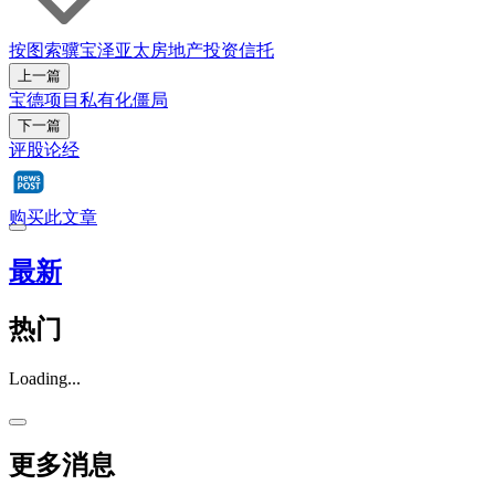
按图索骥
宝泽亚太房地产投资信托
上一篇
宝德项目私有化僵局
下一篇
评股论经
购买此文章
最新
热门
Loading...
更多消息