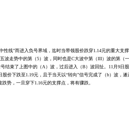
中性线”而进入负号界域，迄时当带领股价跌穿1.14元的重大支撑点，
以来五波走势中的第（5）波，同时也是C大波中第（III）波的第（一）波
”信号结束了上图中的（A）波，过后进入（B）波回扯。11月9日股价
3日股价下跌至1.19元，且于当天以“转向”信号完成了（b）波，遂
跌势，一旦穿下1.16元的支撑点，将有骤跌。