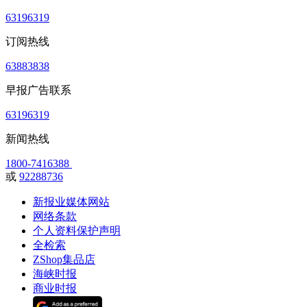
63196319
订阅热线
63883838
早报广告联系
63196319
新闻热线
1800-7416388
或
92288736
新报业媒体网站
网络条款
个人资料保护声明
全检索
ZShop集品店
海峡时报
商业时报