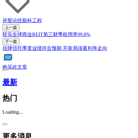
评股论经
新科工程
上一篇
联实全球商业REIT第三财季租用率99.8%
下一篇
挂牌信托季度业绩符合预期 开新局须看利率走向
购买此文章
最新
热门
Loading...
更多消息