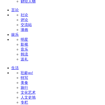
财经人物
言论
社论
评论
交流站
漫画
娱乐
明星
影视
音乐
韩流
送礼
生活
壮龄go!
特写
美食
旅行
文化艺术
人文史地
专栏