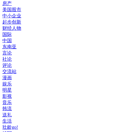
房产
美国股市
中小企业
起步创新
财经人物
国际
中国
东南亚
言论
社论
评论
交流站
漫画
娱乐
明星
影视
音乐
韩流
送礼
生活
壮龄go!