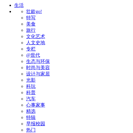
生活
壮龄go!
特写
美食
旅行
文化艺术
人文史地
专栏
@世代
生态与环保
时尚与美容
设计与家居
光影
科玩
科普
汽车
心事家事
精选
特辑
早报校园
热门