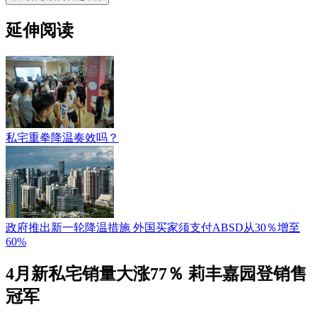
延伸阅读
私宅重拳降温奏效吗？
政府推出新一轮降温措施 外国买家须支付ABSD从30％增至
60%
4月新私宅销量大涨77％ 莉丰嘉园登销售
冠军