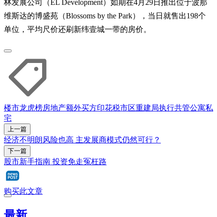
林发展公司（EL Development）如期在4月29日推出位于波那
维斯达的博盛苑（Blossoms by the Park），当日就售出198个
单位，平均尺价还刷新纬壹城一带的房价。
楼市龙虎榜
房地产
额外买方印花税
市区重建局
执行共管公寓
私
宅
上一篇
经济不明朗风险也高 主发展商模式仍然可行？
下一篇
股市新手指南 投资免走冤枉路
购买此文章
最新