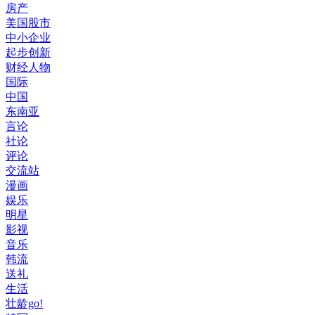
房产
美国股市
中小企业
起步创新
财经人物
国际
中国
东南亚
言论
社论
评论
交流站
漫画
娱乐
明星
影视
音乐
韩流
送礼
生活
壮龄go!