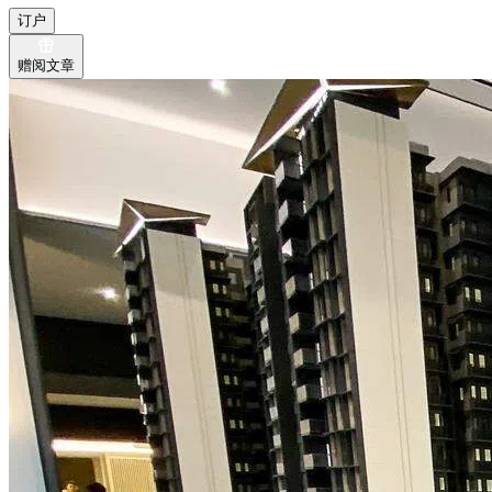
订户
赠阅文章