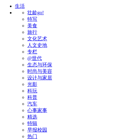
生活
壮龄go!
特写
美食
旅行
文化艺术
人文史地
专栏
@世代
生态与环保
时尚与美容
设计与家居
光影
科玩
科普
汽车
心事家事
精选
特辑
早报校园
热门