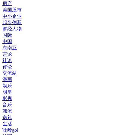
房产
美国股市
中小企业
起步创新
财经人物
国际
中国
东南亚
言论
社论
评论
交流站
漫画
娱乐
明星
影视
音乐
韩流
送礼
生活
壮龄go!