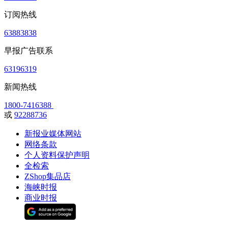
订阅热线
63883838
早报广告联系
63196319
新闻热线
1800-7416388
或
92288736
新报业媒体网站
网络条款
个人资料保护声明
全检索
ZShop集品店
海峡时报
商业时报