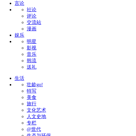
言论
社论
评论
交流站
漫画
娱乐
明星
影视
音乐
韩流
送礼
生活
壮龄go!
特写
美食
旅行
文化艺术
人文史地
专栏
@世代
生态与环保