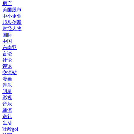
房产
美国股市
中小企业
起步创新
财经人物
国际
中国
东南亚
言论
社论
评论
交流站
漫画
娱乐
明星
影视
音乐
韩流
送礼
生活
壮龄go!