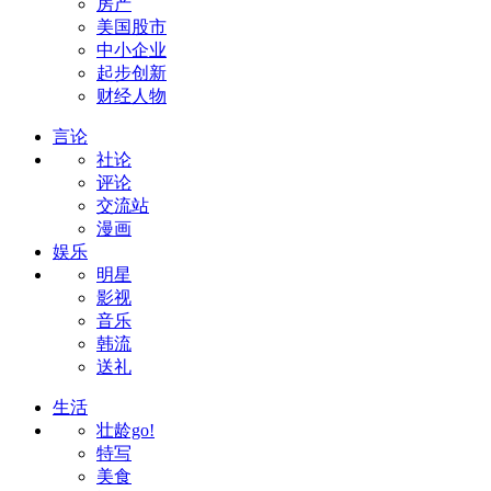
房产
美国股市
中小企业
起步创新
财经人物
言论
社论
评论
交流站
漫画
娱乐
明星
影视
音乐
韩流
送礼
生活
壮龄go!
特写
美食