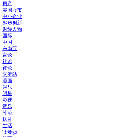
房产
美国股市
中小企业
起步创新
财经人物
国际
中国
东南亚
言论
社论
评论
交流站
漫画
娱乐
明星
影视
音乐
韩流
送礼
生活
壮龄go!