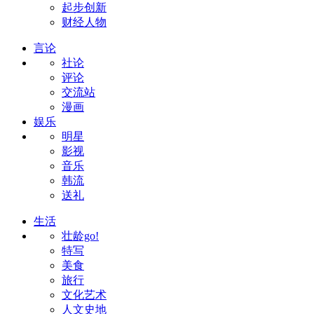
起步创新
财经人物
言论
社论
评论
交流站
漫画
娱乐
明星
影视
音乐
韩流
送礼
生活
壮龄go!
特写
美食
旅行
文化艺术
人文史地