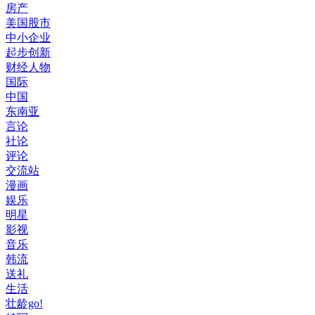
房产
美国股市
中小企业
起步创新
财经人物
国际
中国
东南亚
言论
社论
评论
交流站
漫画
娱乐
明星
影视
音乐
韩流
送礼
生活
壮龄go!