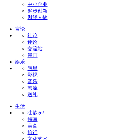
中小企业
起步创新
财经人物
言论
社论
评论
交流站
漫画
娱乐
明星
影视
音乐
韩流
送礼
生活
壮龄go!
特写
美食
旅行
文化艺术