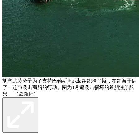
胡塞武装分子为了支持巴勒斯坦武装组织哈马斯，在红海开启
了一连串袭击商船的行动。图为1月遭袭击损坏的希腊注册船
只。 （欧新社）