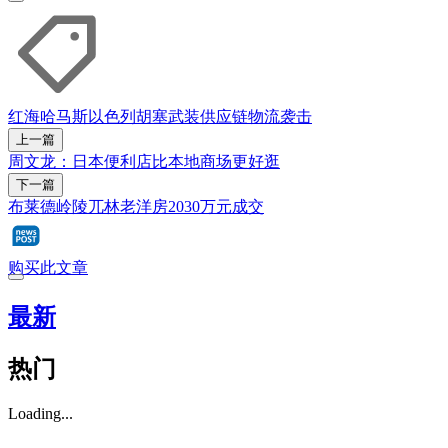
红海
哈马斯
以色列
胡塞武装
供应链
物流
袭击
上一篇
周文龙：日本便利店比本地商场更好逛
下一篇
布莱德岭陵兀林老洋房2030万元成交
购买此文章
最新
热门
Loading...