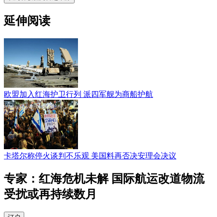
延伸阅读
欧盟加入红海护卫行列 派四军舰为商船护航
卡塔尔称停火谈判不乐观 美国料再否决安理会决议
专家：红海危机未解 国际航运改道物流
受扰或再持续数月