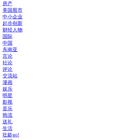
房产
美国股市
中小企业
起步创新
财经人物
国际
中国
东南亚
言论
社论
评论
交流站
漫画
娱乐
明星
影视
音乐
韩流
送礼
生活
壮龄go!