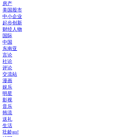
房产
美国股市
中小企业
起步创新
财经人物
国际
中国
东南亚
言论
社论
评论
交流站
漫画
娱乐
明星
影视
音乐
韩流
送礼
生活
壮龄go!