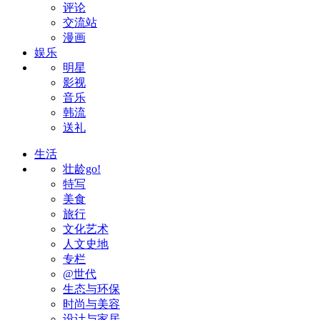
评论
交流站
漫画
娱乐
明星
影视
音乐
韩流
送礼
生活
壮龄go!
特写
美食
旅行
文化艺术
人文史地
专栏
@世代
生态与环保
时尚与美容
设计与家居