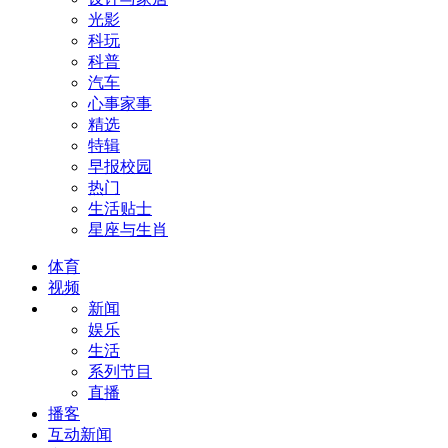
光影
科玩
科普
汽车
心事家事
精选
特辑
早报校园
热门
生活贴士
星座与生肖
体育
视频
新闻
娱乐
生活
系列节目
直播
播客
互动新闻