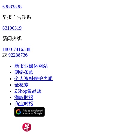
63883838
早报广告联系
63196319
新闻热线
1800-7416388
或
92288736
新报业媒体网站
网络条款
个人资料保护声明
全检索
ZShop集品店
海峡时报
商业时报