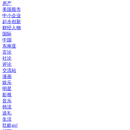
房产
美国股市
中小企业
起步创新
财经人物
国际
中国
东南亚
言论
社论
评论
交流站
漫画
娱乐
明星
影视
音乐
韩流
送礼
生活
壮龄go!