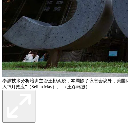
泰源技术分析培训主管王彬妮说，本周除了议息会议外，美国
入“5月效应”（Sell in May）。 （王彦燕摄）