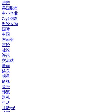
房产
美国股市
中小企业
起步创新
财经人物
国际
中国
东南亚
言论
社论
评论
交流站
漫画
娱乐
明星
影视
音乐
韩流
送礼
生活
壮龄go!