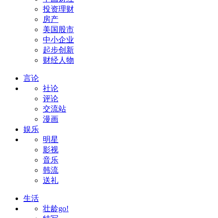
投资理财
房产
美国股市
中小企业
起步创新
财经人物
言论
社论
评论
交流站
漫画
娱乐
明星
影视
音乐
韩流
送礼
生活
壮龄go!