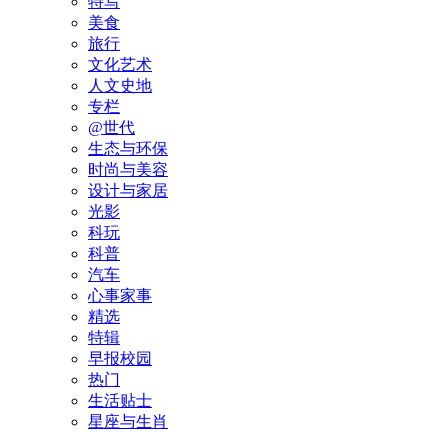
特写
美食
旅行
文化艺术
人文史地
专栏
@世代
生态与环保
时尚与美容
设计与家居
光影
科玩
科普
汽车
心事家事
精选
特辑
早报校园
热门
生活贴士
星座与生肖