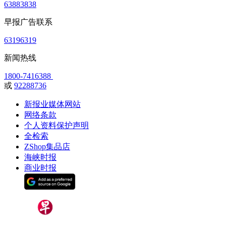
63883838
早报广告联系
63196319
新闻热线
1800-7416388
或
92288736
新报业媒体网站
网络条款
个人资料保护声明
全检索
ZShop集品店
海峡时报
商业时报