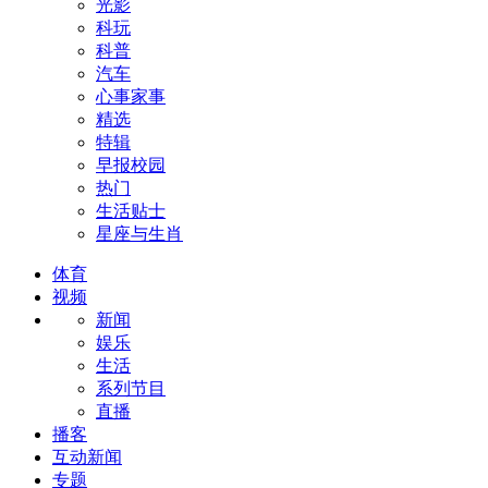
光影
科玩
科普
汽车
心事家事
精选
特辑
早报校园
热门
生活贴士
星座与生肖
体育
视频
新闻
娱乐
生活
系列节目
直播
播客
互动新闻
专题