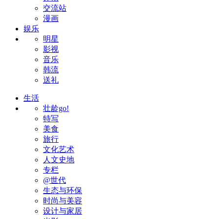
交流站
漫画
娱乐
明星
影视
音乐
韩流
送礼
生活
壮龄go!
特写
美食
旅行
文化艺术
人文史地
专栏
@世代
生态与环保
时尚与美容
设计与家居