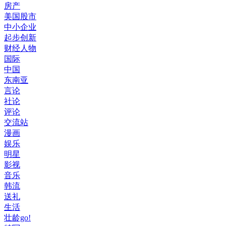
房产
美国股市
中小企业
起步创新
财经人物
国际
中国
东南亚
言论
社论
评论
交流站
漫画
娱乐
明星
影视
音乐
韩流
送礼
生活
壮龄go!