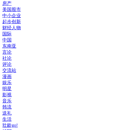
房产
美国股市
中小企业
起步创新
财经人物
国际
中国
东南亚
言论
社论
评论
交流站
漫画
娱乐
明星
影视
音乐
韩流
送礼
生活
壮龄go!