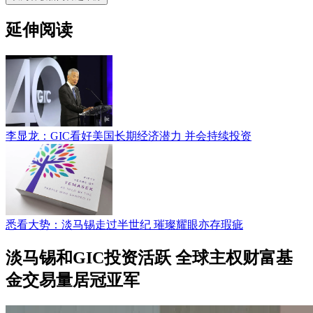
延伸阅读
李显龙：GIC看好美国长期经济潜力 并会持续投资
悉看大势：淡马锡走过半世纪 璀璨耀眼亦存瑕疵
淡马锡和GIC投资活跃 全球主权财富基
金交易量居冠亚军