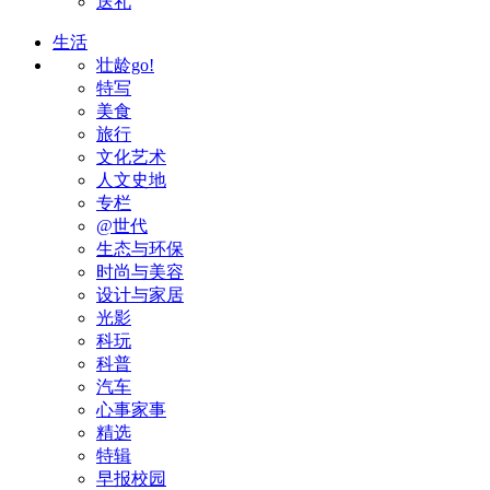
送礼
生活
壮龄go!
特写
美食
旅行
文化艺术
人文史地
专栏
@世代
生态与环保
时尚与美容
设计与家居
光影
科玩
科普
汽车
心事家事
精选
特辑
早报校园