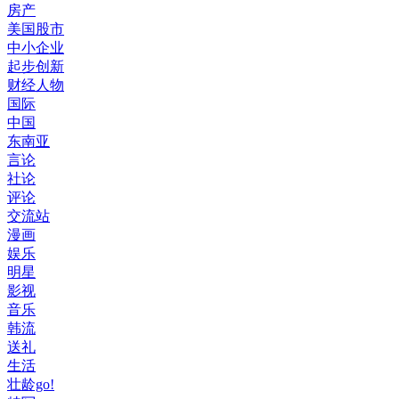
房产
美国股市
中小企业
起步创新
财经人物
国际
中国
东南亚
言论
社论
评论
交流站
漫画
娱乐
明星
影视
音乐
韩流
送礼
生活
壮龄go!