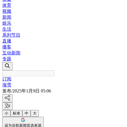
体育
视频
新闻
娱乐
生活
系列节目
直播
播客
互动新闻
专题
订阅
项雪
发布
/
2025年1月9日 05:06
小
标准
中
大
设为谷歌新闻首选来源