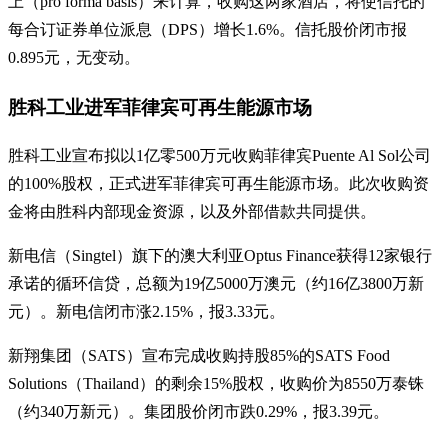
上（pro forma basis）来计算，收购这两家酒店，将使信托的
每合订证券单位派息（DPS）增长1.6%。信托股价闭市报
0.895元，无变动。
胜科工业进军菲律宾可再生能源市场
胜科工业宣布拟以1亿零500万元收购菲律宾Puente Al Sol公司
的100%股权，正式进军菲律宾可再生能源市场。此次收购资
金将由胜科内部现金资源，以及外部借款共同提供。
新电信（Singtel）旗下的澳大利亚Optus Finance获得12家银行
承诺的循环信贷，总额为19亿5000万澳元（约16亿3800万新
元）。新电信闭市涨2.15%，报3.33元。
新翔集团（SATS）宣布完成收购持股85%的SATS Food
Solutions（Thailand）的剩余15%股权，收购价为8550万泰铢
（约340万新元）。集团股价闭市跌0.29%，报3.39元。