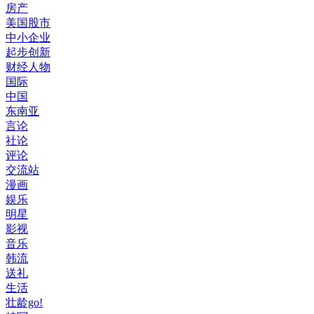
房产
美国股市
中小企业
起步创新
财经人物
国际
中国
东南亚
言论
社论
评论
交流站
漫画
娱乐
明星
影视
音乐
韩流
送礼
生活
壮龄go!