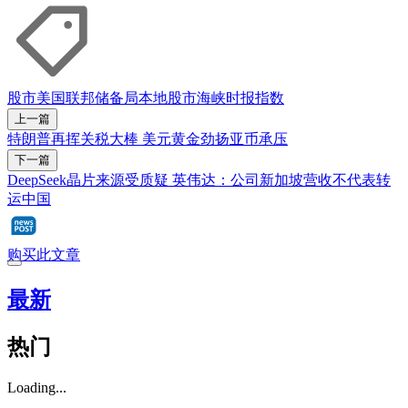
股市
美国联邦储备局
本地股市
海峡时报指数
上一篇
特朗普再挥关税大棒 美元黄金劲扬亚币承压
下一篇
DeepSeek晶片来源受质疑 英伟达：公司新加坡营收不代表转
运中国
购买此文章
最新
热门
Loading...