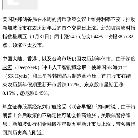
美国联邦储备局在本周的货币政策会议上维持利率不变，推动
新加坡股市在农历新年后的首个交易日上涨。新加坡海峡时报
指数星期五（1月31日）闭市涨54.75点或1.44%，收报3855.82
点，领涨亚太股市。
中国大陆、香港，以及台湾市场仍因农历新年休市。由于
深度
求索
（DeepSeek）冲击人工智能概念股，使韩国SK海力士
（SK Hynix）和三星等韩国晶片制造商承压，首尔股市在结
束农历新年假期重新开市后跌0.77%。东京股市星期五涨
0.15%，悉尼涨0.45%。
辉立证券股票经纪刘宇航接受《联合早报》访问时说，由于特
朗普上台后政策的不确定性可能会推高通胀，美联储暂停降
息，新加坡银行和金融股在星期五重新开市后上涨，带领海指
回到历史高点附近。