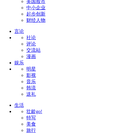
美国股市
中小企业
起步创新
财经人物
言论
社论
评论
交流站
漫画
娱乐
明星
影视
音乐
韩流
送礼
生活
壮龄go!
特写
美食
旅行