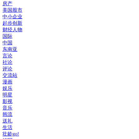
房产
美国股市
中小企业
起步创新
财经人物
国际
中国
东南亚
言论
社论
评论
交流站
漫画
娱乐
明星
影视
音乐
韩流
送礼
生活
壮龄go!