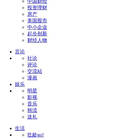
中国财经
投资理财
房产
美国股市
中小企业
起步创新
财经人物
言论
社论
评论
交流站
漫画
娱乐
明星
影视
音乐
韩流
送礼
生活
壮龄go!