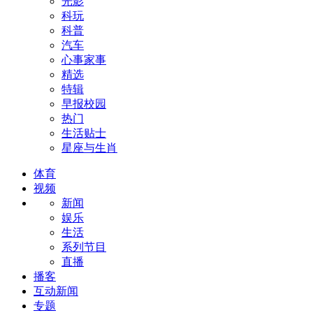
光影
科玩
科普
汽车
心事家事
精选
特辑
早报校园
热门
生活贴士
星座与生肖
体育
视频
新闻
娱乐
生活
系列节目
直播
播客
互动新闻
专题