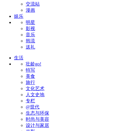
交流站
漫画
娱乐
明星
影视
音乐
韩流
送礼
生活
壮龄go!
特写
美食
旅行
文化艺术
人文史地
专栏
@世代
生态与环保
时尚与美容
设计与家居