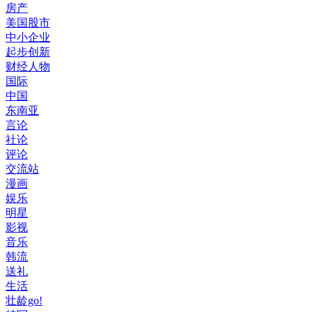
房产
美国股市
中小企业
起步创新
财经人物
国际
中国
东南亚
言论
社论
评论
交流站
漫画
娱乐
明星
影视
音乐
韩流
送礼
生活
壮龄go!