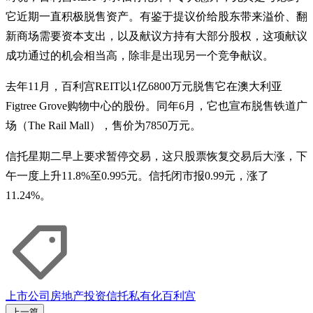
它近期一直积极脱售资产。有鉴于提议价给股东带来溢价、翻
新商场需要资本支出，以及献议方持有大部分股权，这项献议
成功通过的机会相当高，除非是出现另一个竞争献议。
去年11月，百利宫REIT以1亿6800万元脱售它在澳大利亚
Figtree Grove购物中心的股份。同年6月，它也宣布脱售铁道广
场（The Rail Mall），售价为7850万元。
信托星期二早上要求暂停交易，这只股票恢复交易后大涨，下
午一度上升11.8%至0.995元。信托闭市报0.99元，涨了
11.24%。
上市公司
房地产投资信托
私有化
百利宫
上一篇