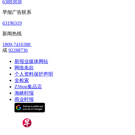
63883838
早报广告联系
63196319
新闻热线
1800-7416388
或
92288736
新报业媒体网站
网络条款
个人资料保护声明
全检索
ZShop集品店
海峡时报
商业时报