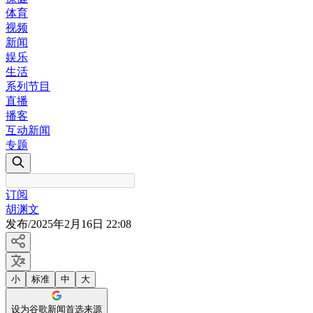
体育
视频
新闻
娱乐
生活
系列节目
直播
播客
互动新闻
专题
订阅
胡渊文
发布
/
2025年2月16日 22:08
小
标准
中
大
设为谷歌新闻首选来源