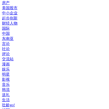
房产
美国股市
中小企业
起步创新
财经人物
国际
中国
东南亚
言论
社论
评论
交流站
漫画
娱乐
明星
影视
音乐
韩流
送礼
生活
壮龄go!