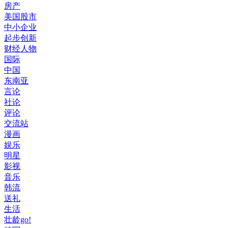
房产
美国股市
中小企业
起步创新
财经人物
国际
中国
东南亚
言论
社论
评论
交流站
漫画
娱乐
明星
影视
音乐
韩流
送礼
生活
壮龄go!