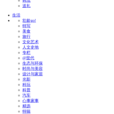
韩流
送礼
生活
壮龄go!
特写
美食
旅行
文化艺术
人文史地
专栏
@世代
生态与环保
时尚与美容
设计与家居
光影
科玩
科普
汽车
心事家事
精选
特辑