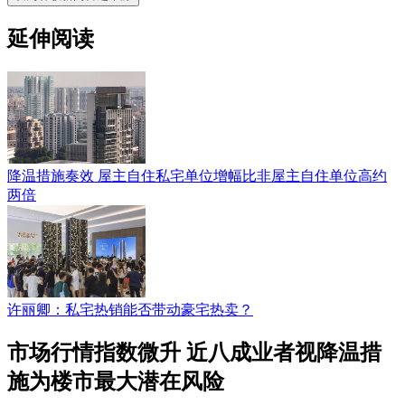
延伸阅读
降温措施奏效 屋主自住私宅单位增幅比非屋主自住单位高约
两倍
许丽卿：私宅热销能否带动豪宅热卖？
市场行情指数微升 近八成业者视降温措
施为楼市最大潜在风险