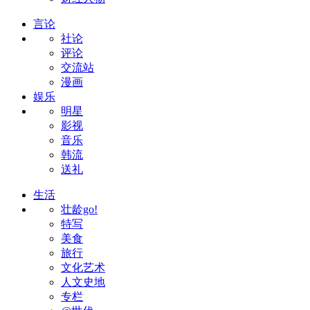
言论
社论
评论
交流站
漫画
娱乐
明星
影视
音乐
韩流
送礼
生活
壮龄go!
特写
美食
旅行
文化艺术
人文史地
专栏