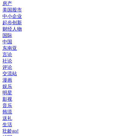
房产
美国股市
中小企业
起步创新
财经人物
国际
中国
东南亚
言论
社论
评论
交流站
漫画
娱乐
明星
影视
音乐
韩流
送礼
生活
壮龄go!