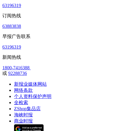
63196319
订阅热线
63883838
早报广告联系
63196319
新闻热线
1800-7416388
或
92288736
新报业媒体网站
网络条款
个人资料保护声明
全检索
ZShop集品店
海峡时报
商业时报