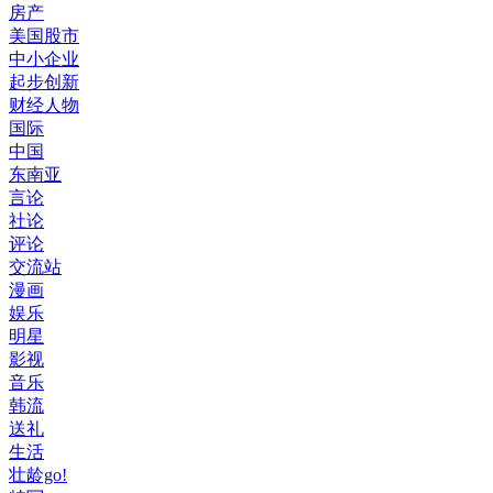
房产
美国股市
中小企业
起步创新
财经人物
国际
中国
东南亚
言论
社论
评论
交流站
漫画
娱乐
明星
影视
音乐
韩流
送礼
生活
壮龄go!