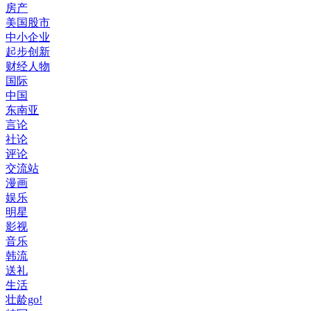
房产
美国股市
中小企业
起步创新
财经人物
国际
中国
东南亚
言论
社论
评论
交流站
漫画
娱乐
明星
影视
音乐
韩流
送礼
生活
壮龄go!