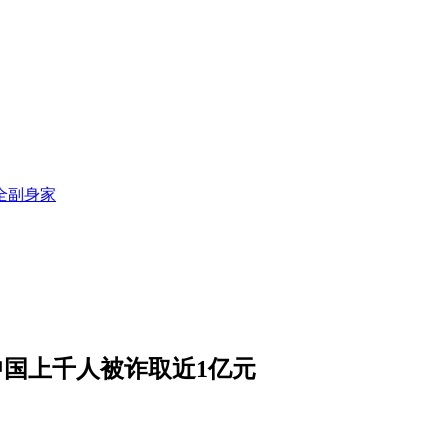
全副身家
中国上千人被诈取近1亿元