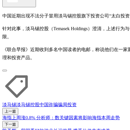
中国近期出现不法分子冒用淡马锡控股旗下投资公司“太白投资”
针对此事，淡马锡控股（Temasek Holdings）澄清
限。
《联合早报》近期收到多名中国读者的电邮，称说他们在一家新加坡注册的
理和投资产品。
淡马锡
淡马锡控股
中国
诈骗
骗局
投资
上一篇
海指上周涨0.8% 分析师：数关键因素将影响海指本周走势
下一篇