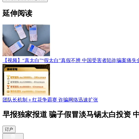
延伸阅读
【视频】“真太白”“假太白”真假不辨 中国受害者陷诈骗案痛失
团队长机制＋红花争霸赛 诈骗网络迅速扩张
早报独家报道 骗子假冒淡马锡太白投资 
订户