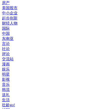
房产
美国股市
中小企业
起步创新
财经人物
国际
中国
东南亚
言论
社论
评论
交流站
漫画
娱乐
明星
影视
音乐
韩流
送礼
生活
壮龄go!