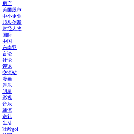
房产
美国股市
中小企业
起步创新
财经人物
国际
中国
东南亚
言论
社论
评论
交流站
漫画
娱乐
明星
影视
音乐
韩流
送礼
生活
壮龄go!