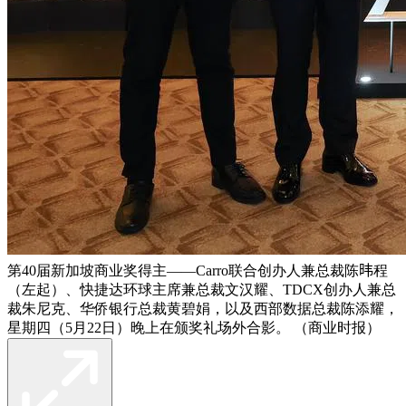
第40届新加坡商业奖得主——Carro联合创办人兼总裁陈𬀩程
（左起）、快捷达环球主席兼总裁文汉耀、TDCX创办人兼总
裁朱尼克、华侨银行总裁黄碧娟，以及西部数据总裁陈添耀，
星期四（5月22日）晚上在颁奖礼场外合影。 （商业时报）