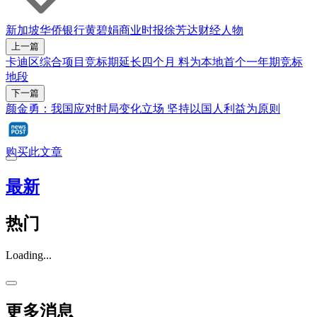
新加坡
华侨银行
黄碧娟
商业时报
徐芳达
财经人物
上一篇
卡迪区综合项目竞标期延长四个月 料为本地首个一年期竞标
地段
下一篇
颜金勇：我国应对时局变化立场 坚持以国人利益为原则
购买此文章
最新
热门
Loading...
更多消息