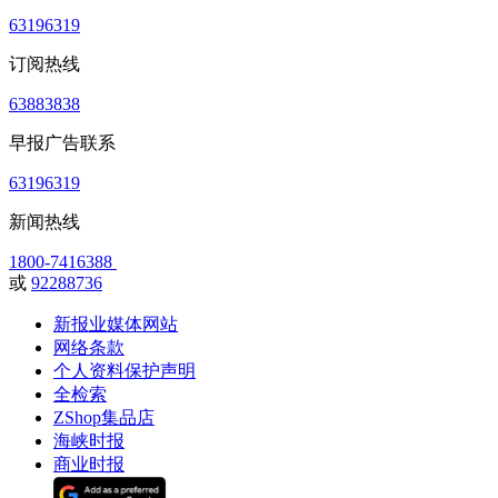
63196319
订阅热线
63883838
早报广告联系
63196319
新闻热线
1800-7416388
或
92288736
新报业媒体网站
网络条款
个人资料保护声明
全检索
ZShop集品店
海峡时报
商业时报