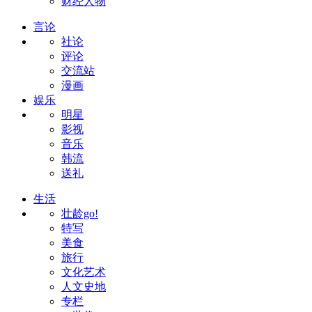
财经人物
言论
社论
评论
交流站
漫画
娱乐
明星
影视
音乐
韩流
送礼
生活
壮龄go!
特写
美食
旅行
文化艺术
人文史地
专栏