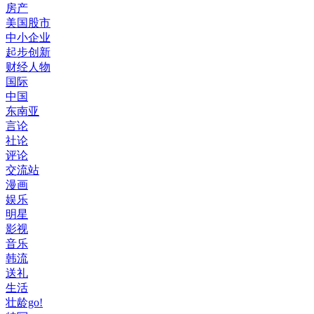
房产
美国股市
中小企业
起步创新
财经人物
国际
中国
东南亚
言论
社论
评论
交流站
漫画
娱乐
明星
影视
音乐
韩流
送礼
生活
壮龄go!