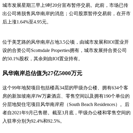
城市发展星期三早上9时20分宣布暂停交易。此前，市场已传
出公司将脱售风华南岸的消息；公司股票暂停交易前，在开市
后上涨1.64%至4.95元。
位于美芝路的风华南岸占地3.5公顷，由城市发展和IOI置业开
设的合资公司Scottsdale Properties拥有，城市发展持合资公司
的50.1%股权，其余则由IOI置业持有。
风华南岸总估值为27亿5000万元
这个99年地契项目包括楼高34层的甲级办公楼、拥有634个客
房的新加坡南岸JW万豪酒店、零售空间以及拥有190个单位的
分层地契住宅项目风华南岸府（South Beach Residences）。后
者自2021年9月已售罄。截至3月底，甲级办公楼和零售空间的
入驻率分别为92.4%和92.5%。