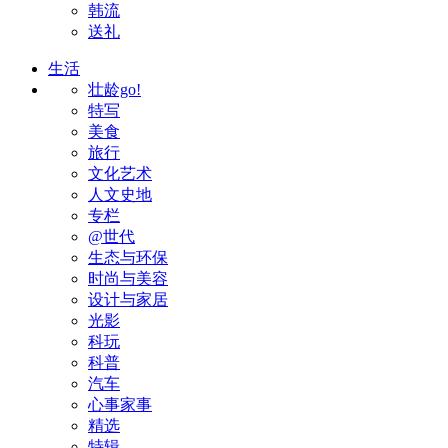
韩流
送礼
生活
壮龄go!
特写
美食
旅行
文化艺术
人文史地
专栏
@世代
生态与环保
时尚与美容
设计与家居
光影
科玩
科普
汽车
心事家事
精选
特辑