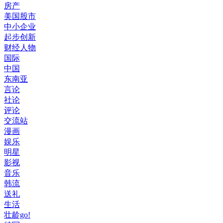
房产
美国股市
中小企业
起步创新
财经人物
国际
中国
东南亚
言论
社论
评论
交流站
漫画
娱乐
明星
影视
音乐
韩流
送礼
生活
壮龄go!