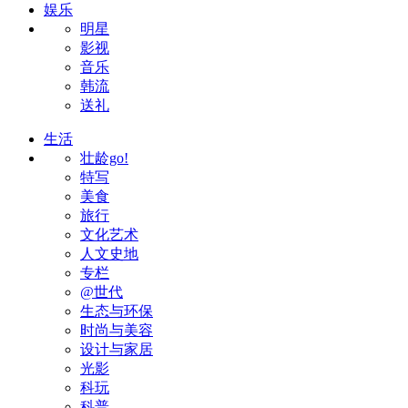
娱乐
明星
影视
音乐
韩流
送礼
生活
壮龄go!
特写
美食
旅行
文化艺术
人文史地
专栏
@世代
生态与环保
时尚与美容
设计与家居
光影
科玩
科普