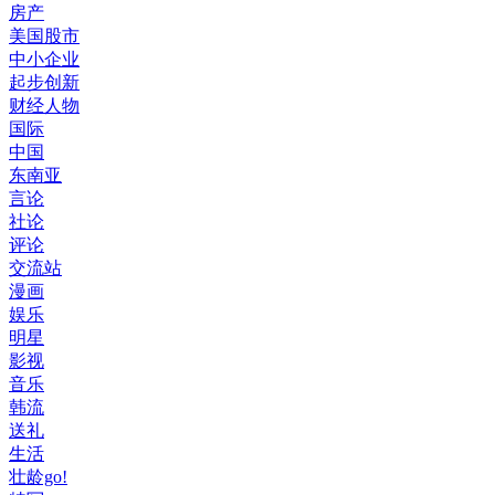
房产
美国股市
中小企业
起步创新
财经人物
国际
中国
东南亚
言论
社论
评论
交流站
漫画
娱乐
明星
影视
音乐
韩流
送礼
生活
壮龄go!