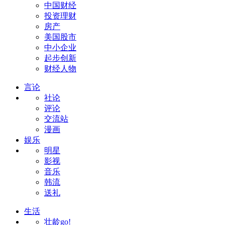
中国财经
投资理财
房产
美国股市
中小企业
起步创新
财经人物
言论
社论
评论
交流站
漫画
娱乐
明星
影视
音乐
韩流
送礼
生活
壮龄go!