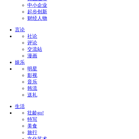
中小企业
起步创新
财经人物
言论
社论
评论
交流站
漫画
娱乐
明星
影视
音乐
韩流
送礼
生活
壮龄go!
特写
美食
旅行
文化艺术