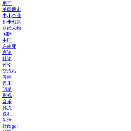
房产
美国股市
中小企业
起步创新
财经人物
国际
中国
东南亚
言论
社论
评论
交流站
漫画
娱乐
明星
影视
音乐
韩流
送礼
生活
壮龄go!