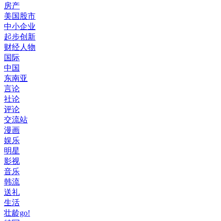
房产
美国股市
中小企业
起步创新
财经人物
国际
中国
东南亚
言论
社论
评论
交流站
漫画
娱乐
明星
影视
音乐
韩流
送礼
生活
壮龄go!