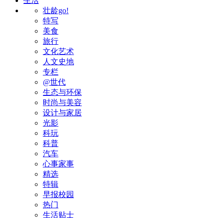
生活
壮龄go!
特写
美食
旅行
文化艺术
人文史地
专栏
@世代
生态与环保
时尚与美容
设计与家居
光影
科玩
科普
汽车
心事家事
精选
特辑
早报校园
热门
生活贴士