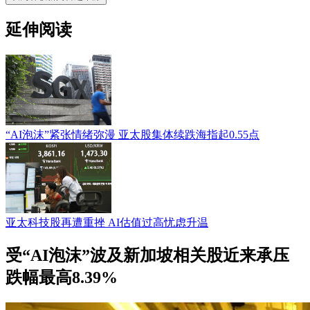
延伸阅读
“AI泡沫”紧张情绪弥漫 亚太股集体续跌海指起0.55点
亚太科技股再遭重挫 AI估值过高忧虑升温
受“AI泡沫”波及新加坡相关股近来承压
跌幅最高8.39%