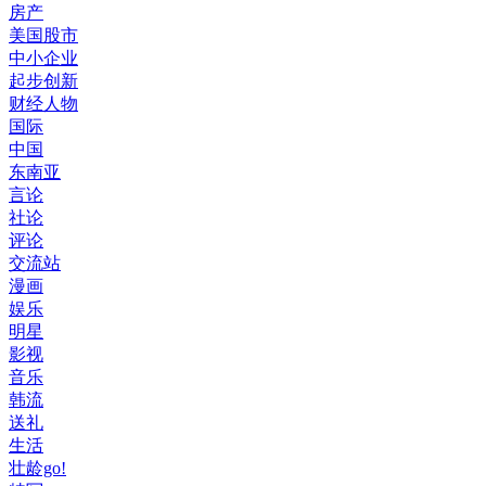
房产
美国股市
中小企业
起步创新
财经人物
国际
中国
东南亚
言论
社论
评论
交流站
漫画
娱乐
明星
影视
音乐
韩流
送礼
生活
壮龄go!