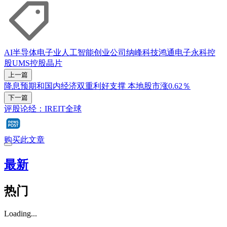
AI
半导体
电子业
人工智能
创业公司
纳峰科技
鸿通电子
永科控
股
UMS控股
晶片
上一篇
降息预期和国内经济双重利好支撑 本地股市涨0.62％
下一篇
评股论经：IREIT全球
购买此文章
最新
热门
Loading...