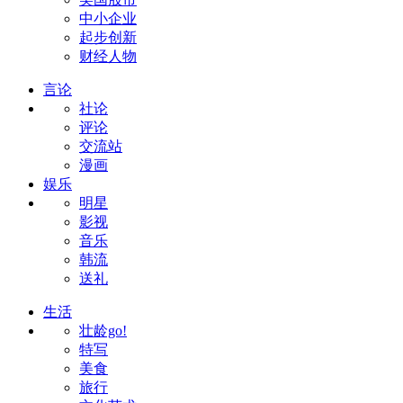
中小企业
起步创新
财经人物
言论
社论
评论
交流站
漫画
娱乐
明星
影视
音乐
韩流
送礼
生活
壮龄go!
特写
美食
旅行