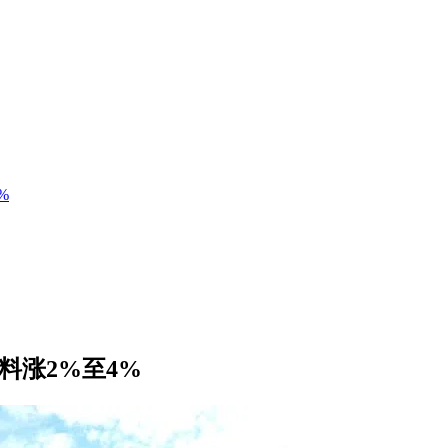
%
料涨2%至4%