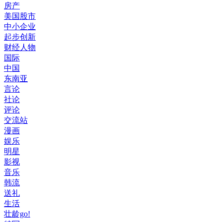
房产
美国股市
中小企业
起步创新
财经人物
国际
中国
东南亚
言论
社论
评论
交流站
漫画
娱乐
明星
影视
音乐
韩流
送礼
生活
壮龄go!