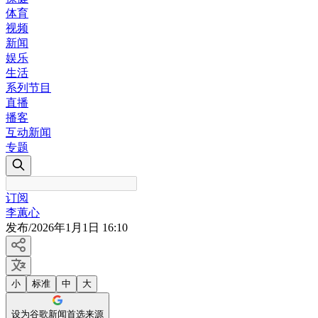
体育
视频
新闻
娱乐
生活
系列节目
直播
播客
互动新闻
专题
订阅
李蕙心
发布
/
2026年1月1日 16:10
小
标准
中
大
设为谷歌新闻首选来源