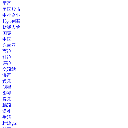
房产
美国股市
中小企业
起步创新
财经人物
国际
中国
东南亚
言论
社论
评论
交流站
漫画
娱乐
明星
影视
音乐
韩流
送礼
生活
壮龄go!