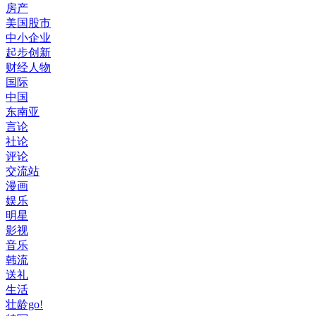
房产
美国股市
中小企业
起步创新
财经人物
国际
中国
东南亚
言论
社论
评论
交流站
漫画
娱乐
明星
影视
音乐
韩流
送礼
生活
壮龄go!