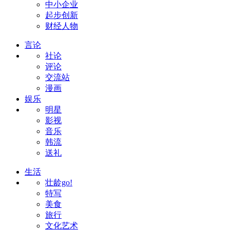
中小企业
起步创新
财经人物
言论
社论
评论
交流站
漫画
娱乐
明星
影视
音乐
韩流
送礼
生活
壮龄go!
特写
美食
旅行
文化艺术