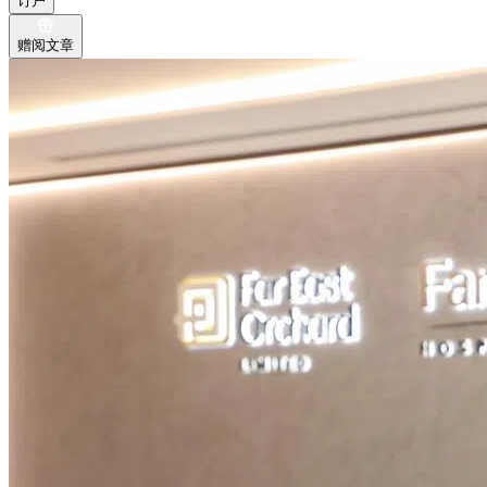
订户
赠阅文章