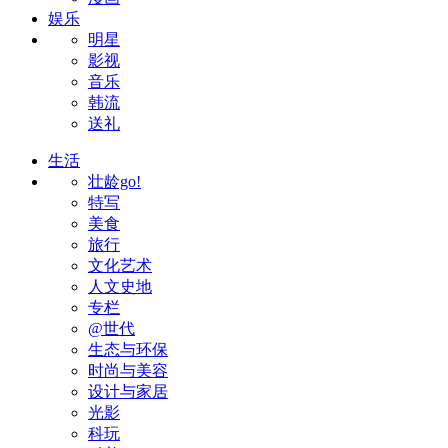
娱乐
明星
影视
音乐
韩流
送礼
生活
壮龄go!
特写
美食
旅行
文化艺术
人文史地
专栏
@世代
生态与环保
时尚与美容
设计与家居
光影
科玩