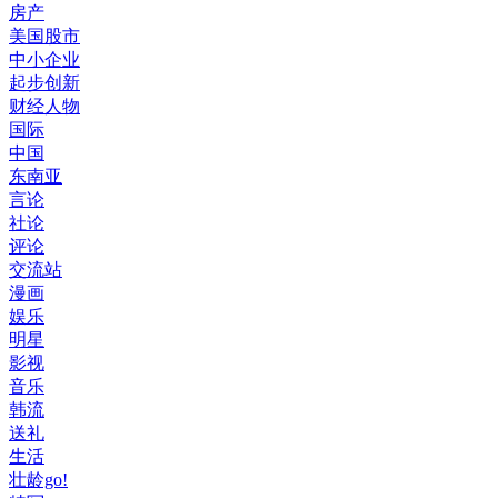
房产
美国股市
中小企业
起步创新
财经人物
国际
中国
东南亚
言论
社论
评论
交流站
漫画
娱乐
明星
影视
音乐
韩流
送礼
生活
壮龄go!