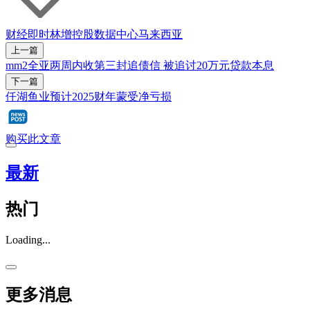
财经即时
林增控股
数据中心
马来西亚
上一篇
mm2全亚两周内收第三封追债信 被追讨20万元贷款本息
下一篇
仟湖鱼业预计2025财年蒙受净亏损
购买此文章
最新
热门
Loading...
更多消息