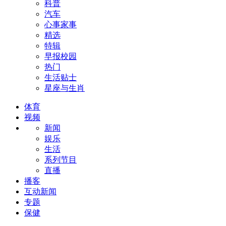
科普
汽车
心事家事
精选
特辑
早报校园
热门
生活贴士
星座与生肖
体育
视频
新闻
娱乐
生活
系列节目
直播
播客
互动新闻
专题
保健