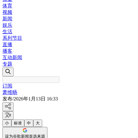
体育
视频
新闻
娱乐
生活
系列节目
直播
播客
互动新闻
专题
订阅
萧维旸
发布
/
2026年1月13日 16:33
小
标准
中
大
设为谷歌新闻首选来源