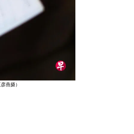
王彦燕摄）