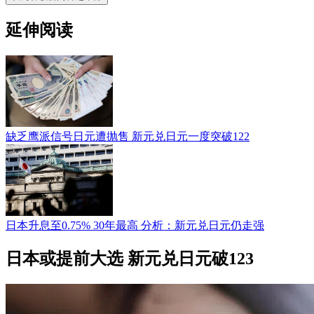
延伸阅读
缺乏鹰派信号日元遭抛售 新元兑日元一度突破122
日本升息至0.75% 30年最高 分析：新元兑日元仍走强
日本或提前大选 新元兑日元破123