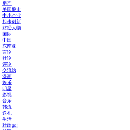
房产
美国股市
中小企业
起步创新
财经人物
国际
中国
东南亚
言论
社论
评论
交流站
漫画
娱乐
明星
影视
音乐
韩流
送礼
生活
壮龄go!