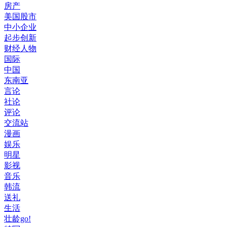
房产
美国股市
中小企业
起步创新
财经人物
国际
中国
东南亚
言论
社论
评论
交流站
漫画
娱乐
明星
影视
音乐
韩流
送礼
生活
壮龄go!