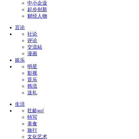
中小企业
起步创新
财经人物
言论
社论
评论
交流站
漫画
娱乐
明星
影视
音乐
韩流
送礼
生活
壮龄go!
特写
美食
旅行
文化艺术