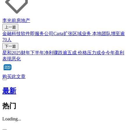
李光前
房地产
上一篇
金融科技软件即服务公司Carta扩张区域业务 本地团队增至逾
70人
下一篇
星和2025财年下半年净利骤跌逾五成 价格压力或令今年盈利
表现恶化
购买此文章
最新
热门
Loading...