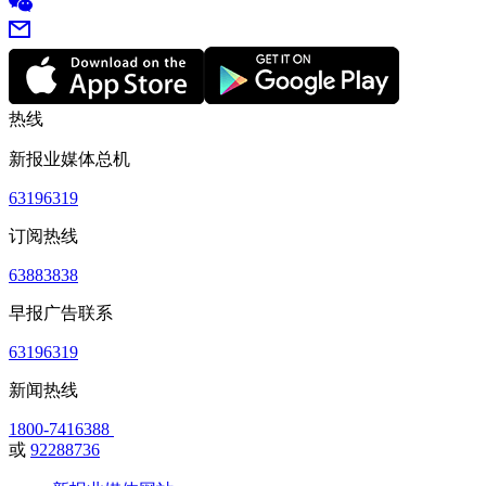
热线
新报业媒体总机
63196319
订阅热线
63883838
早报广告联系
63196319
新闻热线
1800-7416388
或
92288736