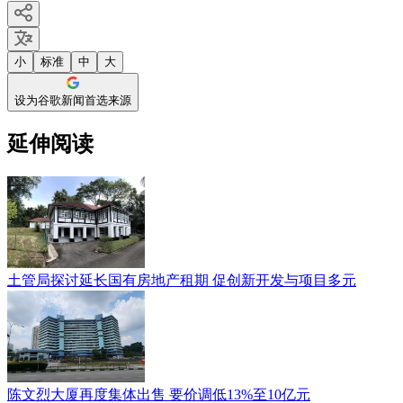
小
标准
中
大
设为谷歌新闻首选来源
延伸阅读
土管局探讨延长国有房地产租期 促创新开发与项目多元
陈文烈大厦再度集体出售 要价调低13%至10亿元