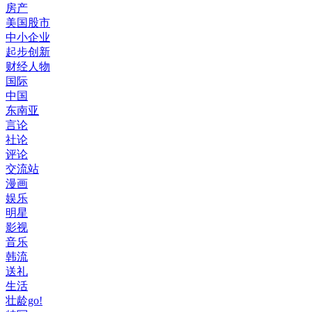
房产
美国股市
中小企业
起步创新
财经人物
国际
中国
东南亚
言论
社论
评论
交流站
漫画
娱乐
明星
影视
音乐
韩流
送礼
生活
壮龄go!