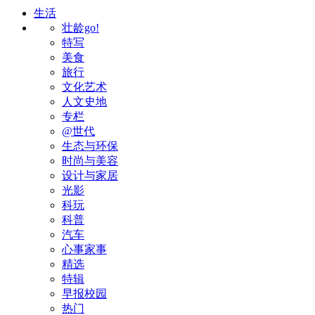
生活
壮龄go!
特写
美食
旅行
文化艺术
人文史地
专栏
@世代
生态与环保
时尚与美容
设计与家居
光影
科玩
科普
汽车
心事家事
精选
特辑
早报校园
热门