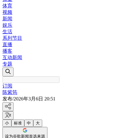
体育
视频
新闻
娱乐
生活
系列节目
直播
播客
互动新闻
专题
订阅
陈紫筠
发布
/
2026年3月6日 20:51
小
标准
中
大
设为谷歌新闻首选来源