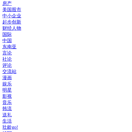
房产
美国股市
中小企业
起步创新
财经人物
国际
中国
东南亚
言论
社论
评论
交流站
漫画
娱乐
明星
影视
音乐
韩流
送礼
生活
壮龄go!