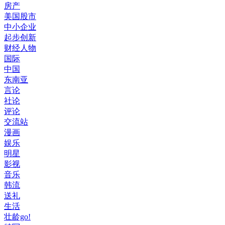
房产
美国股市
中小企业
起步创新
财经人物
国际
中国
东南亚
言论
社论
评论
交流站
漫画
娱乐
明星
影视
音乐
韩流
送礼
生活
壮龄go!