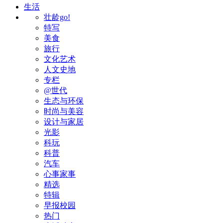
生活
壮龄go!
特写
美食
旅行
文化艺术
人文史地
专栏
@世代
生态与环保
时尚与美容
设计与家居
光影
科玩
科普
汽车
心事家事
精选
特辑
早报校园
热门