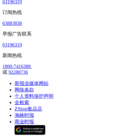
63196319
订阅热线
63883838
早报广告联系
63196319
新闻热线
1800-7416388
或
92288736
新报业媒体网站
网络条款
个人资料保护声明
全检索
ZShop集品店
海峡时报
商业时报