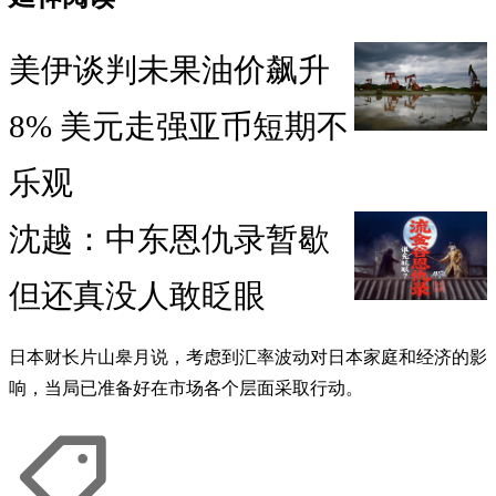
美伊谈判未果油价飙升
8% 美元走强亚币短期不
乐观
沈越：中东恩仇录暂歇
但还真没人敢眨眼
日本财长片山皋月说，考虑到汇率波动对日本家庭和经济的影
响，当局已准备好在市场各个层面采取行动。