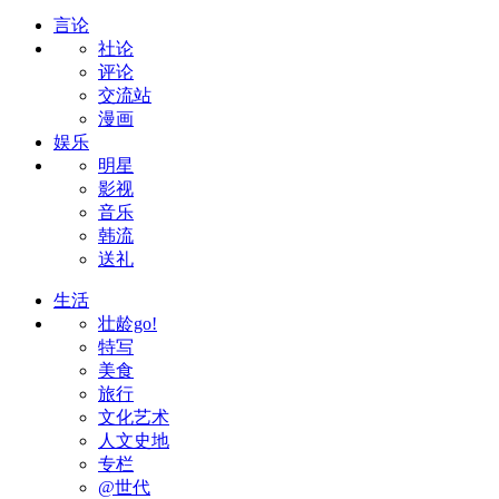
言论
社论
评论
交流站
漫画
娱乐
明星
影视
音乐
韩流
送礼
生活
壮龄go!
特写
美食
旅行
文化艺术
人文史地
专栏
@世代