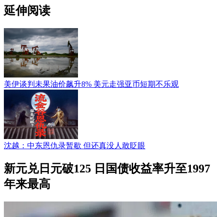
延伸阅读
美伊谈判未果油价飙升8% 美元走强亚币短期不乐观
沈越：中东恩仇录暂歇 但还真没人敢眨眼
新元兑日元破125 日国债收益率升至1997
年来最高