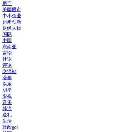
房产
美国股市
中小企业
起步创新
财经人物
国际
中国
东南亚
言论
社论
评论
交流站
漫画
娱乐
明星
影视
音乐
韩流
送礼
生活
壮龄go!