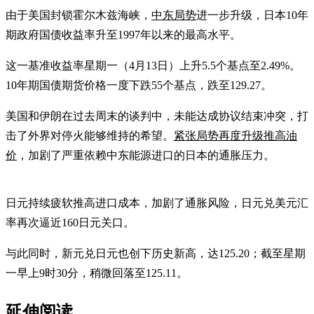
由于美国封锁霍尔木兹海峡，
中东局势
进一步升级，日本10年
期政府国债收益率升至1997年以来的最高水平。
这一基准收益率星期一（4月13日）上升5.5个基点至2.49%。
10年期国债期货价格一度下跌55个基点，跌至129.27。
美国和伊朗在过去周末的谈判中，未能达成协议结束冲突，打
击了外界对停火能够维持的希望。
紧张局势再度升级推高油
价
，加剧了严重依赖中东能源进口的日本的通胀压力。
日元持续疲软推高进口成本，加剧了通胀风险，日元兑美元汇
率再次逼近160日元关口。
与此同时，新元兑日元也创下历史新高，达125.20；截至星期
一早上9时30分，稍微回落至125.11。
延伸阅读