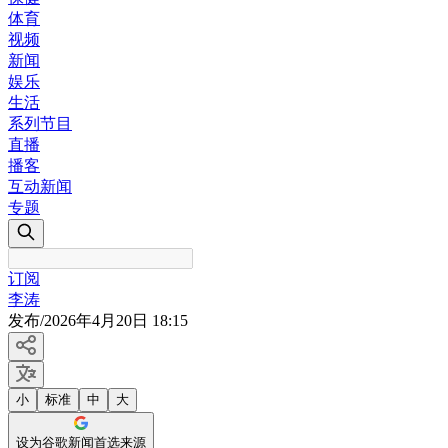
体育
视频
新闻
娱乐
生活
系列节目
直播
播客
互动新闻
专题
订阅
李涛
发布
/
2026年4月20日 18:15
小
标准
中
大
设为谷歌新闻首选来源