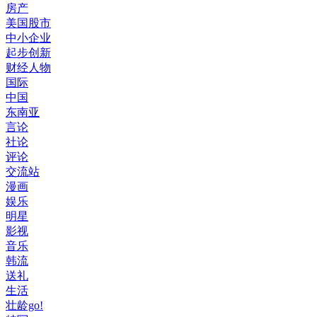
房产
美国股市
中小企业
起步创新
财经人物
国际
中国
东南亚
言论
社论
评论
交流站
漫画
娱乐
明星
影视
音乐
韩流
送礼
生活
壮龄go!